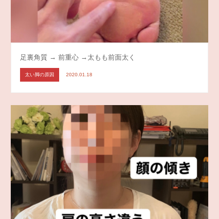
足裏角質 → 前重心 →太もも前面太く
太い脚の原因
2020.01.18