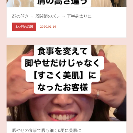
顔の傾き → 股関節のズレ → 下半身太りに
太い脚の原因
2020.01.16
脚やせの食事で脚も細く&更に美肌に