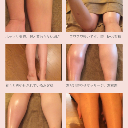
ホッソリ美脚。腕と変わらない細さ
「フワフワ軽いです。脚」byお客様
着々と脚やせされているお客様
左だけ脚やせマッサージ。左右差