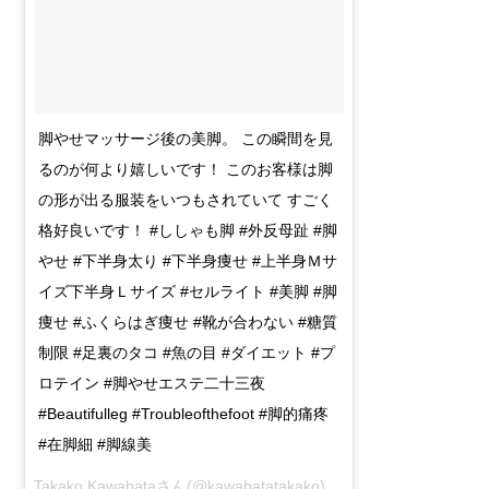
脚やせマッサージ後の美脚。 この瞬間を見
るのが何より嬉しいです！ このお客様は脚
の形が出る服装をいつもされていて すごく
格好良いです！ #ししゃも脚 #外反母趾 #脚
やせ #下半身太り #下半身痩せ #上半身Ｍサ
イズ下半身Ｌサイズ #セルライト #美脚 #脚
痩せ #ふくらはぎ痩せ #靴が合わない #糖質
制限 #足裏のタコ #魚の目 #ダイエット #プ
ロテイン #脚やせエステ二十三夜
#Beautifulleg #Troubleofthefoot #脚的痛疼
#在脚細 #脚線美
Takako Kawabata
さん(@kawabatatakako)がシェアした投稿 –
3月