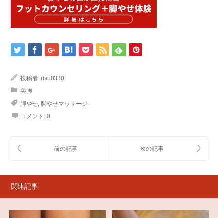
投稿者:
risu0330
美脚
脚やせ
,
脚やせマッサージ
コメント:
0
関連記事