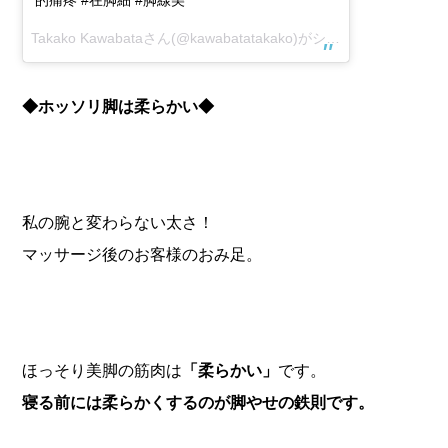
的痛疼 #在脚細 #脚線美
Takako Kawabata
さん(@kawabatatakako)がシェアした投稿 –
20
◆ホッソリ脚は柔らかい◆
私の腕と変わらない太さ！
マッサージ後のお客様のおみ足。
ほっそり美脚の筋肉は
「柔らかい」
です。
寝る前には柔らかくするのが脚やせの鉄則です。