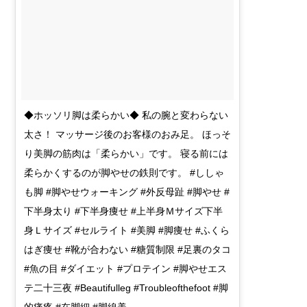
◆ホッソリ脚は柔らかい◆ 私の腕と変わらない
太さ！ マッサージ後のお客様のおみ足。 ほっそ
り美脚の筋肉は「柔らかい」です。 寝る前には
柔らかくするのが脚やせの鉄則です。 #ししゃ
も脚 #脚やせウォーキング #外反母趾 #脚やせ #
下半身太り #下半身痩せ #上半身Ｍサイズ下半
身Ｌサイズ #セルライト #美脚 #脚痩せ #ふくら
はぎ痩せ #靴が合わない #糖質制限 #足裏のタコ
#魚の目 #ダイエット #プロテイン #脚やせエス
テ二十三夜 #Beautifulleg #Troubleofthefoot #脚