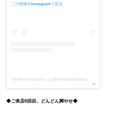
この投稿をInstagramで見る
Takako Kawabataさん(@kawabatatakako)がシェアした投稿
–
2
◆ご来店6回目。どんどん脚やせ◆