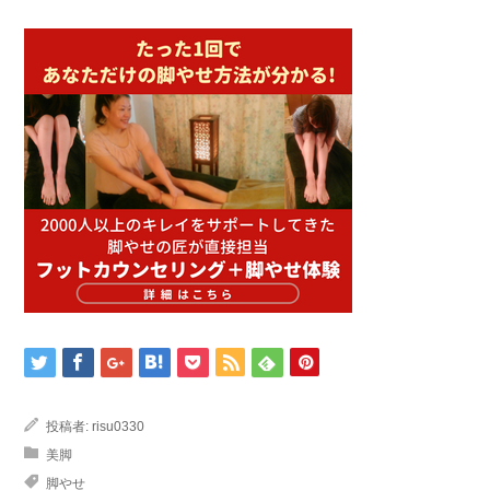
投稿者:
risu0330
美脚
脚やせ