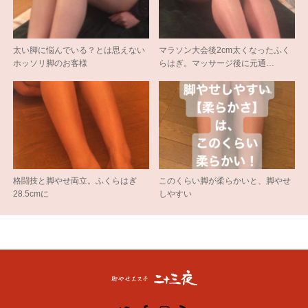
太い脚に悩んでいる？とは思えない
マラソン大会後2cm太くなったふく
ホッソリ脚のお客様
らはぎ。マッサージ後に元通…
格闘技と脚やせ両立。ふくらはぎ
このくらい脚が柔らかいと、脚やせ
28.5cmに
しやすい
Twitter
Facebook
Instagram
RSS